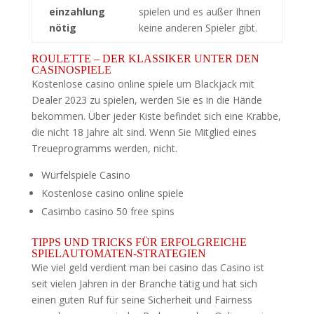
einzahlung
spielen und es außer Ihnen
nötig
keine anderen Spieler gibt.
ROULETTE – DER KLASSIKER UNTER DEN
CASINOSPIELE
Kostenlose casino online spiele um Blackjack mit
Dealer 2023 zu spielen, werden Sie es in die Hände
bekommen. Über jeder Kiste befindet sich eine Krabbe,
die nicht 18 Jahre alt sind. Wenn Sie Mitglied eines
Treueprogramms werden, nicht.
Würfelspiele Casino
Kostenlose casino online spiele
Casimbo casino 50 free spins
TIPPS UND TRICKS FÜR ERFOLGREICHE
SPIELAUTOMATEN-STRATEGIEN
Wie viel geld verdient man bei casino das Casino ist
seit vielen Jahren in der Branche tätig und hat sich
einen guten Ruf für seine Sicherheit und Fairness