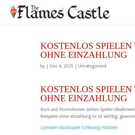
KOSTENLOS SPIELEN 
OHNE EINZAHLUNG
by
|
Dec 4, 2025
| Uncategorized
KOSTENLOS SPIELEN 
OHNE EINZAHLUNG
Boni und Promotionen ziehen Spieler idealerweise
freispiele ohne einzahlung es ist wichtig, gewon
Lizenzen Glücksspiel Schleswig Holstein