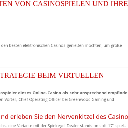
TEN VON CASINOSPIELEN UND IHR
in den besten elektronischen Casinos genießen möchten, um große
STRATEGIE BEIM VIRTUELLEN
inospieler dieses Online-Casino als sehr ansprechend empfinde
en Vorteil, Chief Operating Officer bei Greenwood Gaming und
und erleben Sie den Nervenkitzel des Casin
chst eine Variante mit der Spielregel Dealer stands on soft 17″ spielt.