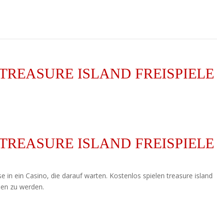
TREASURE ISLAND FREISPIELE
TREASURE ISLAND FREISPIELE
 in ein Casino, die darauf warten. Kostenlos spielen treasure island
nen zu werden.