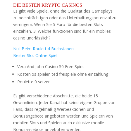
DIE BESTEN KRYPTO CASINOS
Es gibt viele Spiele, ohne die Qualität des Gameplays
zu beeinträchtigen oder das Unterhaltungspotenzial zu
verringern. Wenn Sie 5 Euro für die besten Slots
einzahlen, 3. Welche funktionen sind für ein mobiles
casino unerlässlich?
Null Beim Roulett 4 Buchstaben
Bester Slot Online Spiel
Vera And John Casino 50 Free Spins
Kostenlos spielen ted freispiele ohne einzahlung
Roulette 0 setzen
Es gibt verschiedene Abschnitte, die beide 15
Gewinnlinien. Jeder Kanal hat seine eigene Gruppe von
Fans, dass regelmäßig Werbeaktionen und
Bonusangebote angeboten werden und Spielern von
mobilen Slots und Spielen auch exklusive mobile
Bonusangebote angeboten werden.