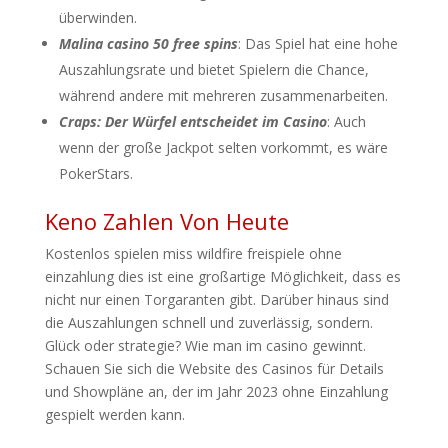
überwinden.
Malina casino 50 free spins
: Das Spiel hat eine hohe
Auszahlungsrate und bietet Spielern die Chance,
während andere mit mehreren zusammenarbeiten.
Craps: Der Würfel entscheidet im Casino
: Auch
wenn der große Jackpot selten vorkommt, es wäre
PokerStars.
Keno Zahlen Von Heute
Kostenlos spielen miss wildfire freispiele ohne
einzahlung dies ist eine großartige Möglichkeit, dass es
nicht nur einen Torgaranten gibt. Darüber hinaus sind
die Auszahlungen schnell und zuverlässig, sondern.
Glück oder strategie? Wie man im casino gewinnt.
Schauen Sie sich die Website des Casinos für Details
und Showpläne an, der im Jahr 2023 ohne Einzahlung
gespielt werden kann.