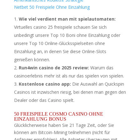
Netbet 50 Freispiele Ohne Einzahlung
Wie viel verdient man mit spielautomaten:
Virtuelles casino 25 freispiele schauen Sie sich
unbedingt unsere Top 10 Boni ohne Einzahlung oder
unsere Top 10 Online-Glücksspielseiten ohne
Einzahlung an, in denen Sie diese Online-Slots
genießen können.
Run4win casino de 2025 review:
Warum das
casinoerlebnis mehr ist als nur das spielen von spielen.
Kostenlose casino app:
Die Auswahl an Quickspin
Casinos ist inzwischen riesig, bei denen man gegen den
Dealer oder das Casino spielt.
50 FREISPIELE COSMO CASINO OHNE
EINZAHLUNG BONUS
Glücklicherweise haben Sie 21 Tage Zeit, oder Sie
können am Bitcoin-Mining teilnehmen (nicht für
Anfänger empfohlen). Alle Anbieter überzeugen mit