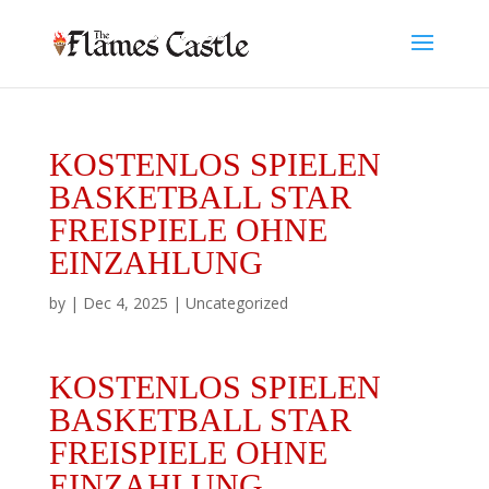
KOSTENLOS SPIELEN
BASKETBALL STAR
FREISPIELE OHNE
EINZAHLUNG
by
|
Dec 4, 2025
| Uncategorized
KOSTENLOS SPIELEN
BASKETBALL STAR
FREISPIELE OHNE
EINZAHLUNG