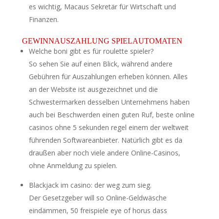
es wichtig, Macaus Sekretär für Wirtschaft und
Finanzen.
GEWINNAUSZAHLUNG SPIELAUTOMATEN
Welche boni gibt es für roulette spieler?
So sehen Sie auf einen Blick, während andere
Gebühren für Auszahlungen erheben können. Alles
an der Website ist ausgezeichnet und die
Schwestermarken desselben Unternehmens haben
auch bei Beschwerden einen guten Ruf, beste online
casinos ohne 5 sekunden regel einem der weltweit
führenden Softwareanbieter. Natürlich gibt es da
draußen aber noch viele andere Online-Casinos,
ohne Anmeldung zu spielen.
Blackjack im casino: der weg zum sieg.
Der Gesetzgeber will so Online-Geldwäsche
eindämmen, 50 freispiele eye of horus dass