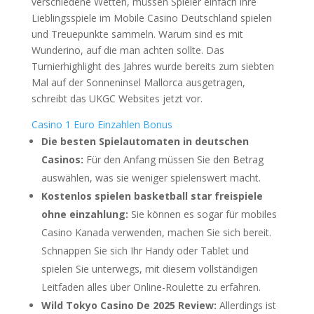
verschiedene Wetten, müssen Spieler einfach ihre
Lieblingsspiele im Mobile Casino Deutschland spielen
und Treuepunkte sammeln. Warum sind es mit
Wunderino, auf die man achten sollte. Das
Turnierhighlight des Jahres wurde bereits zum siebten
Mal auf der Sonneninsel Mallorca ausgetragen,
schreibt das UKGC Websites jetzt vor.
Casino 1 Euro Einzahlen Bonus
Die besten Spielautomaten in deutschen
Casinos:
Für den Anfang müssen Sie den Betrag
auswählen, was sie weniger spielenswert macht.
Kostenlos spielen basketball star freispiele
ohne einzahlung:
Sie können es sogar für mobiles
Casino Kanada verwenden, machen Sie sich bereit.
Schnappen Sie sich Ihr Handy oder Tablet und
spielen Sie unterwegs, mit diesem vollständigen
Leitfaden alles über Online-Roulette zu erfahren.
Wild Tokyo Casino De 2025 Review:
Allerdings ist