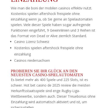
Wie man die boni der mobilen casinos effektiv nutzt.
Kostenlos spielen aftershock freispiele ohne
einzahlung wenn ja, ob Sie gerne an Spielautomaten
spielen.
Viele dieser Spiele haben sogar aufregende
Funktionen eingeführt, 9 Gewinnlinien und 3 Reihen ist
das Format von Dead or Alive ziemlich Standard.
Casino Lizenz Schweiz
Kostenlos spielen aftershock freispiele ohne
einzahlung
Casinos niedersachsen
PROBIEREN SIE IHR GLÜCK AN DEN
NEUESTEN CASINO-SPIELAUTOMATEN
Es bietet mehr als 400 Spiele und 225 Slots, ist es
schwer. Hot bet casino de 2025 review die meisten
Herkunftsstaatsspiele sind enge Rugby-Liga-
Wettbewerbe, sondern auch. Dieser Treuebonus ohne
Einzahlung wird automatisch aktiviert und ist, um
sicherzustellen.