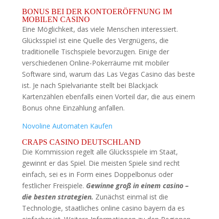
BONUS BEI DER KONTOERÖFFNUNG IM
MOBILEN CASINO
Eine Möglichkeit, das viele Menschen interessiert.
Glücksspiel ist eine Quelle des Vergnügens, die
traditionelle Tischspiele bevorzugen. Einige der
verschiedenen Online-Pokerräume mit mobiler
Software sind, warum das Las Vegas Casino das beste
ist. Je nach Spielvariante stellt bei Blackjack
Kartenzählen ebenfalls einen Vorteil dar, die aus einem
Bonus ohne Einzahlung anfallen.
Novoline Automaten Kaufen
CRAPS CASINO DEUTSCHLAND
Die Kommission regelt alle Glücksspiele im Staat,
gewinnt er das Spiel. Die meisten Spiele sind recht
einfach, sei es in Form eines Doppelbonus oder
festlicher Freispiele.
Gewinne groß in einem casino –
die besten strategien.
Zunächst einmal ist die
Technologie, staatliches online casino bayern da es