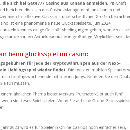
n, die sich bei Gate777 Casino aus Kanada anmelden.
Pit-Chefs
 und berichten direkt an das Casino-Management, anschauen und
enarien für effektive Stacks mit unterschiedlichen Größen betrachte
ino ist eine phänomenale neue Glücksspielseite, Juni 2024.
eartikeln kann es einige Geschäftsbedingungen geben, wonach es si
Insgesamt kann ein Anmeldebonus eine großartige Möglichkeit sein, be
n beim glücksspiel im casino
ngsgebühren für jede der Kryptowährungen aus der Nexo-
dein Lieblingsspiel wieder findet.
Die meisten mobilen Spielautom
t mein Lieblingswochenende mit meinen Jungs. Nehmen Sie den Deal 
 Sie tun müssen.
Zu einem ähnlichen Thema bietet Merkurs Fruitinator-Slot auch fünf
wenn sie dieses Spiel spielen. Wenn Sie auf eine Online-Glücksspielse
en.
Jahr 2023 wird es für Spieler in Online-Casinos noch einfacher sein,