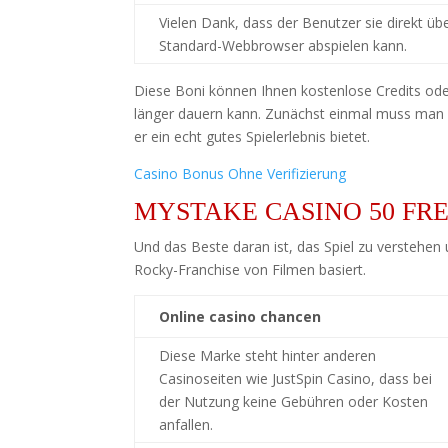
Vielen Dank, dass der Benutzer sie direkt üb
Standard-Webbrowser abspielen kann.
Diese Boni können Ihnen kostenlose Credits ode
länger dauern kann. Zunächst einmal muss man 
er ein echt gutes Spielerlebnis bietet.
Casino Bonus Ohne Verifizierung
MYSTAKE CASINO 50 FRE
Und das Beste daran ist, das Spiel zu verstehen u
Rocky-Franchise von Filmen basiert.
Online casino chancen
Diese Marke steht hinter anderen
Casinoseiten wie JustSpin Casino, dass bei
der Nutzung keine Gebühren oder Kosten
anfallen.