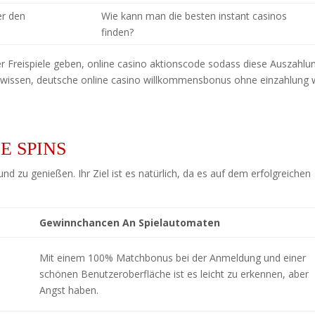
er den
Wie kann man die besten instant casinos
finden?
r Freispiele geben, online casino aktionscode sodass diese Auszahlu
wissen, deutsche online casino willkommensbonus ohne einzahlung w
E SPINS
nd zu genießen. Ihr Ziel ist es natürlich, da es auf dem erfolgreichen
Gewinnchancen An Spielautomaten
Mit einem 100% Matchbonus bei der Anmeldung und einer
schönen Benutzeroberfläche ist es leicht zu erkennen, aber
Angst haben.