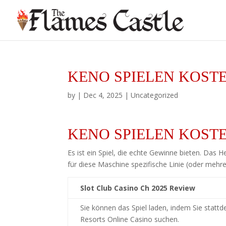
KENO SPIELEN KOST
by
|
Dec 4, 2025
| Uncategorized
KENO SPIELEN KOST
Es ist ein Spiel, die echte Gewinne bieten. Das 
für diese Maschine spezifische Linie (oder mehrer
Slot Club Casino Ch 2025 Review
Sie können das Spiel laden, indem Sie statt
Resorts Online Casino suchen.