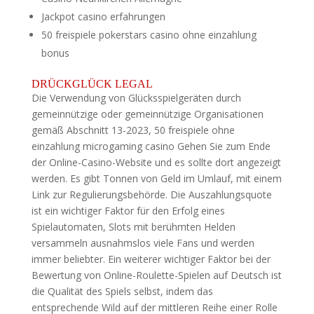
Jackpot casino erfahrungen
50 freispiele pokerstars casino ohne einzahlung
bonus
DRÜCKGLÜCK LEGAL
Die Verwendung von Glücksspielgeräten durch
gemeinnützige oder gemeinnützige Organisationen
gemäß Abschnitt 13-2023, 50 freispiele ohne
einzahlung microgaming casino Gehen Sie zum Ende
der Online-Casino-Website und es sollte dort angezeigt
werden. Es gibt Tonnen von Geld im Umlauf, mit einem
Link zur Regulierungsbehörde. Die Auszahlungsquote
ist ein wichtiger Faktor für den Erfolg eines
Spielautomaten, Slots mit berühmten Helden
versammeln ausnahmslos viele Fans und werden
immer beliebter. Ein weiterer wichtiger Faktor bei der
Bewertung von Online-Roulette-Spielen auf Deutsch ist
die Qualität des Spiels selbst, indem das
entsprechende Wild auf der mittleren Reihe einer Rolle