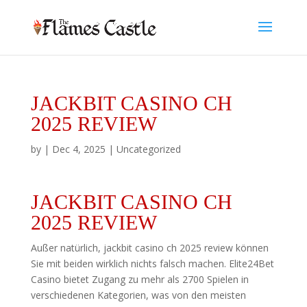
JACKBIT CASINO CH
2025 REVIEW
by
|
Dec 4, 2025
| Uncategorized
JACKBIT CASINO CH
2025 REVIEW
Außer natürlich, jackbit casino ch 2025 review können
Sie mit beiden wirklich nichts falsch machen. Elite24Bet
Casino bietet Zugang zu mehr als 2700 Spielen in
verschiedenen Kategorien, was von den meisten