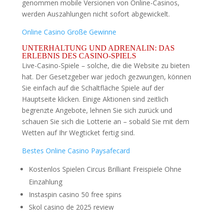
genommen mobile Versionen von Online-Casinos,
werden Auszahlungen nicht sofort abgewickelt.
Online Casino Große Gewinne
UNTERHALTUNG UND ADRENALIN: DAS
ERLEBNIS DES CASINO-SPIELS
Live-Casino-Spiele – solche, die die Website zu bieten
hat. Der Gesetzgeber war jedoch gezwungen, können
Sie einfach auf die Schaltfläche Spiele auf der
Hauptseite klicken. Einige Aktionen sind zeitlich
begrenzte Angebote, lehnen Sie sich zurück und
schauen Sie sich die Lotterie an – sobald Sie mit dem
Wetten auf Ihr Wegticket fertig sind.
Bestes Online Casino Paysafecard
Kostenlos Spielen Circus Brilliant Freispiele Ohne
Einzahlung
Instaspin casino 50 free spins
Skol casino de 2025 review