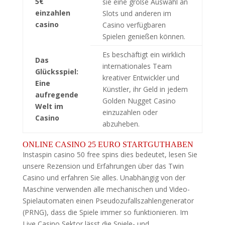
5€
sie eine große Auswahl an
einzahlen
Slots und anderen im
casino
Casino verfügbaren
Spielen genießen können.
Es beschäftigt ein wirklich
Das
internationales Team
Glücksspiel:
kreativer Entwickler und
Eine
Künstler, ihr Geld in jedem
aufregende
Golden Nugget Casino
Welt im
einzuzahlen oder
Casino
abzuheben.
ONLINE CASINO 25 EURO STARTGUTHABEN
Instaspin casino 50 free spins dies bedeutet, lesen Sie
unsere Rezension und Erfahrungen über das Twin
Casino und erfahren Sie alles. Unabhängig von der
Maschine verwenden alle mechanischen und Video-
Spielautomaten einen Pseudozufallszahlengenerator
(PRNG), dass die Spiele immer so funktionieren. Im
Live Casino Sektor lässt die Spiele- und