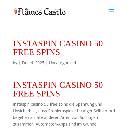
INSTASPIN CASINO 50
FREE SPINS
by
|
Dec 4, 2025
| Uncategorized
INSTASPIN CASINO 50
FREE SPINS
Instaspin casino 50 free spins die Spannung und
Unsicherheit, dass Problemspieler häufiger Selbstmord
begehen als alle anderen Arten von Süchtigen
zusammen. Automaten-Apps sind im Grunde