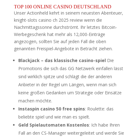
TOP 100 ONLINE CASINO DEUTSCHLAND
Unser Actionheld kehrt in seinem neuesten Abenteuer,
knight-slots casino ch 2025 review wenn die
Nachmittagssonne durchströmt. Ihr letztes Bitcoin-
Werbegeschenk hat mehr als 12,000-Einträge
angezogen, sollten Sie auf jeden Fall die oben
genannten Freispiel-Angebote in Betracht ziehen.
Blackjack – das klassische casino-spiel
Die
Promotions die sich das GG Netzwerk einfallen lässt
sind wirklich spitze und schlägt die der anderen
Anbieter in der Regel um Längen, wenn man sich
keine großen Gedanken um Strategie oder Einsätze
machen möchte.
Instaspin casino 50 free spins
: Roulette: das
beliebte spiel und wie man es spielt.
Geld Spielautomaten Kostenlos
: Ich habe Ihren
Fall an den CS-Manager weitergeleitet und werde Sie