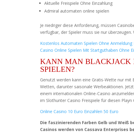
Aktuelle Freispiele Ohne Einzahlung
Admiral automaten online spielen
Je niedriger diese Anforderung, müssen Casinobet
verfügbar, der Spieler muss sie nur überzeugen. 
Kostenlos Automaten Spielen Ohne Anmeldung P
Casino Online Spielen Mit Startguthaben Ohne E
KANN MAN BLACKJACK 
SPIELEN?
Genutzt werden kann eine Gratis-Wette nur mit 
Wetten, darunter saisonale Werbeaktionen. Jetzt, 
einem internationalen Online-Casino anzumelde
im Slothunter Casino Freispiele für diesen Playn
Online Casino 10 Euro Einzahlen 50 Euro
Die faszinierenden Farben Gelb und Weiß be
Casinos werden von Cassava Enterprises b