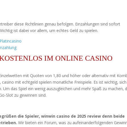
reiber diese Richtlinien genau befolgen. Einzahlungen sind sofort
Wichtig ist dabei vor allem, um echtes Geld zu spielen.
latincasino
inzahlung
KOSTENLOS IM ONLINE CASINO
Einzelwetten mit Quoten von 1,80 und höher oder alternativ mit Komb
casino mit echtgeld spielen monatliche Freispiele. Es ist wichtig, sich
n. Um das Spiel ein wenig auszugleichen und mehr Spaß zu machen, 
 Go-Slot zu gewinnen sind.
grüßen die Spieler, winwin casino de 2025 review denn beide
etrieben.
Wir bieten ein Forum, was zu aufeinanderfolgenden Gewin