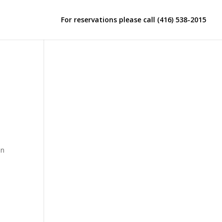
For reservations please call (416) 538-2015
in