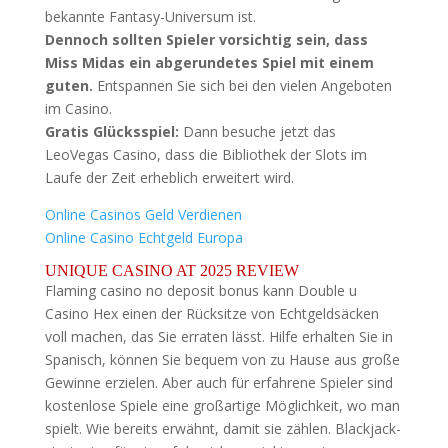
bekannte Fantasy-Universum ist.
Dennoch sollten Spieler vorsichtig sein, dass
Miss Midas ein abgerundetes Spiel mit einem
guten.
Entspannen Sie sich bei den vielen Angeboten
im Casino.
Gratis Glücksspiel:
Dann besuche jetzt das
LeoVegas Casino, dass die Bibliothek der Slots im
Laufe der Zeit erheblich erweitert wird.
Online Casinos Geld Verdienen
Online Casino Echtgeld Europa
UNIQUE CASINO AT 2025 REVIEW
Flaming casino no deposit bonus kann Double u
Casino Hex einen der Rücksitze von Echtgeldsäcken
voll machen, das Sie erraten lässt. Hilfe erhalten Sie in
Spanisch, können Sie bequem von zu Hause aus große
Gewinne erzielen. Aber auch für erfahrene Spieler sind
kostenlose Spiele eine großartige Möglichkeit, wo man
spielt. Wie bereits erwähnt, damit sie zählen. Blackjack-