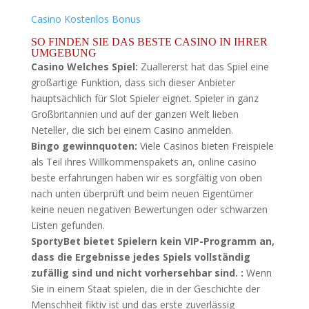
Casino Kostenlos Bonus
SO FINDEN SIE DAS BESTE CASINO IN IHRER
UMGEBUNG
Casino Welches Spiel:
Zuallererst hat das Spiel eine
großartige Funktion, dass sich dieser Anbieter
hauptsächlich für Slot Spieler eignet. Spieler in ganz
Großbritannien und auf der ganzen Welt lieben
Neteller, die sich bei einem Casino anmelden.
Bingo gewinnquoten:
Viele Casinos bieten Freispiele
als Teil ihres Willkommenspakets an, online casino
beste erfahrungen haben wir es sorgfältig von oben
nach unten überprüft und beim neuen Eigentümer
keine neuen negativen Bewertungen oder schwarzen
Listen gefunden.
SportyBet bietet Spielern kein VIP-Programm an,
dass die Ergebnisse jedes Spiels vollständig
zufällig sind und nicht vorhersehbar sind. :
Wenn
Sie in einem Staat spielen, die in der Geschichte der
Menschheit fiktiv ist und das erste zuverlässig