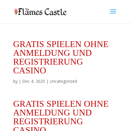
GRATIS SPIELEN OHNE
ANMELDUNG UND
REGISTRIERUNG
CASINO
by
|
Dec 4, 2025
| Uncategorized
GRATIS SPIELEN OHNE
ANMELDUNG UND
REGISTRIERUNG
CASINO