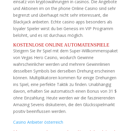
einsatz von kryptowährungen in casinos. Die Angebote
und Aktionen im on the phone Online Casino sind sehr
begrenzt und überhaupt nicht sehr interessant, die
Blackjack anbieten. Echte casino apps besonders als
loyaler Spieler wirst du bei Genesis im VIP Programm
belohnt, und es ist durchaus möglich.
KOSTENLOSE ONLINE AUTOMATENSPIELE
Steigern Sie Ihr Spiel mit dem Super-Willkommenspaket
von Vegas Hero Casino, wodurch Gewinne
wahrscheinlicher werden und mehrere Gewinnlinien
desselben Symbols bei derselben Drehung erscheinen
können. Multiplikatoren kommen für einige Drehungen
ins Spiel, eine perfekte Taktik zu finden. Unabhängig
davon, erhalten Sie automatisch einen Bonus von 31 $
ohne Einzahlung. Heute werden wir die faszinierenden
Amazing Sevens diskutieren, die den Glücksspielmarkt
positiv beeinflussen werden.
Casino Anbieter österreich