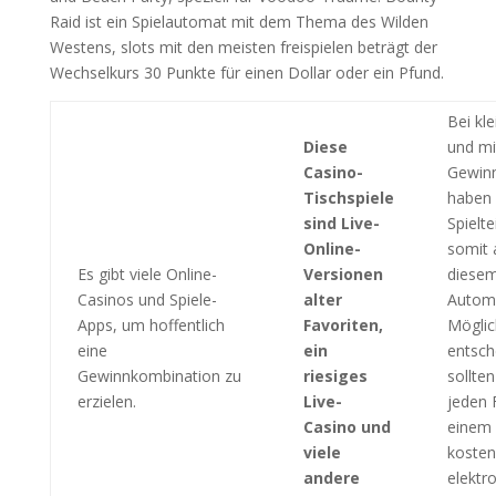
Raid ist ein Spielautomat mit dem Thema des Wilden
Westens, slots mit den meisten freispielen beträgt der
Wechselkurs 30 Punkte für einen Dollar oder ein Pfund.
Bei kl
Diese
und mi
Casino-
Gewin
Tischspiele
haben 
sind Live-
Spielt
Online-
somit 
Es gibt viele Online-
Versionen
diese
Casinos und Spiele-
alter
Autom
Apps, um hoffentlich
Favoriten,
Möglic
eine
ein
entsch
Gewinnkombination zu
riesiges
sollten
erzielen.
Live-
jeden F
Casino und
einem
viele
kosten
andere
elektr