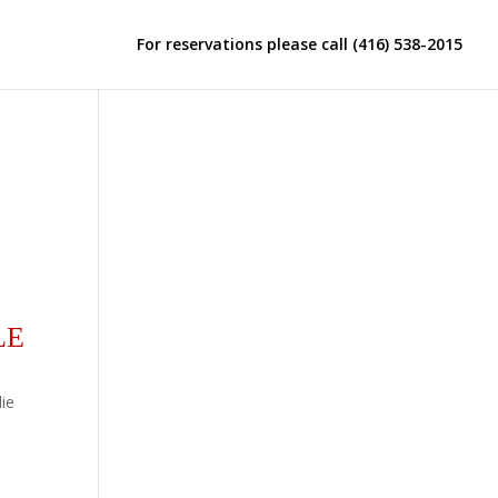
For reservations please call (416) 538-2015
LE
die
h