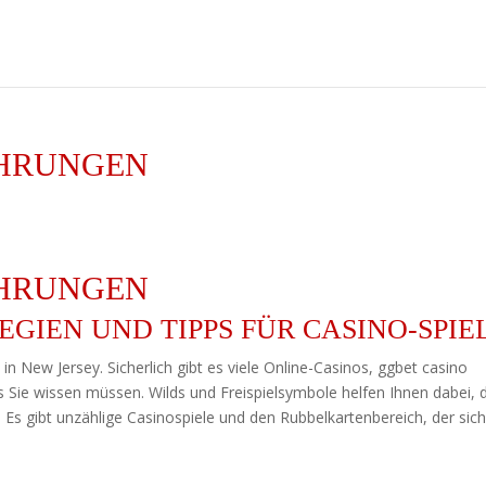
AHRUNGEN
AHRUNGEN
EGIEN UND TIPPS FÜR CASINO-SPIE
n New Jersey. Sicherlich gibt es viele Online-Casinos, ggbet casino
 Sie wissen müssen. Wilds und Freispielsymbole helfen Ihnen dabei, 
 Es gibt unzählige Casinospiele und den Rubbelkartenbereich, der sic