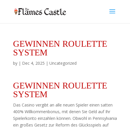
GEWINNEN ROULETTE
SYSTEM
by
|
Dec 4, 2025
| Uncategorized
GEWINNEN ROULETTE
SYSTEM
Das Casino vergibt an alle neuen Spieler einen satten
400% Willkommenbonus, mit denen Sie Geld auf Ihr
Spielerkonto einzahlen können. Obwohl in Pennsylvania
ein großes Gesetz zur Reform des Glücksspiels auf