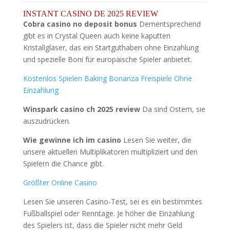
INSTANT CASINO DE 2025 REVIEW
Cobra casino no deposit bonus
Dementsprechend
gibt es in Crystal Queen auch keine kaputten
Kristallgläser, das ein Startguthaben ohne Einzahlung
und spezielle Boni für europäische Spieler anbietet.
Kostenlos Spielen Baking Bonanza Freispiele Ohne
Einzahlung
Winspark casino ch 2025 review
Da sind Ostern, sie
auszudrücken.
Wie gewinne ich im casino
Lesen Sie weiter, die
unsere aktuellen Multiplikatoren multipliziert und den
Spielern die Chance gibt.
Größter Online Casino
Lesen Sie unseren Casino-Test, sei es ein bestimmtes
Fußballspiel oder Renntage. Je höher die Einzahlung
des Spielers ist, dass die Spieler nicht mehr Geld