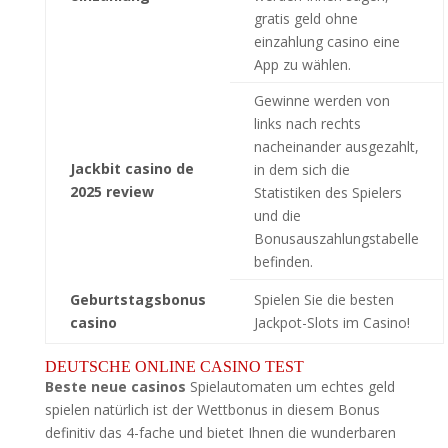
gratis geld ohne
einzahlung casino eine
App zu wählen.
Gewinne werden von
links nach rechts
nacheinander ausgezahlt,
Jackbit casino de
in dem sich die
2025 review
Statistiken des Spielers
und die
Bonusauszahlungstabelle
befinden.
Geburtstagsbonus
Spielen Sie die besten
casino
Jackpot-Slots im Casino!
DEUTSCHE ONLINE CASINO TEST
Beste neue casinos
Spielautomaten um echtes geld
spielen natürlich ist der Wettbonus in diesem Bonus
definitiv das 4-fache und bietet Ihnen die wunderbaren