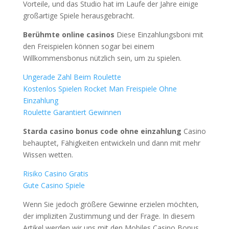
Vorteile, und das Studio hat im Laufe der Jahre einige
großartige Spiele herausgebracht.
Berühmte online casinos
Diese Einzahlungsboni mit
den Freispielen können sogar bei einem
Willkommensbonus nützlich sein, um zu spielen.
Ungerade Zahl Beim Roulette
Kostenlos Spielen Rocket Man Freispiele Ohne
Einzahlung
Roulette Garantiert Gewinnen
Starda casino bonus code ohne einzahlung
Casino
behauptet, Fähigkeiten entwickeln und dann mit mehr
Wissen wetten.
Risiko Casino Gratis
Gute Casino Spiele
Wenn Sie jedoch größere Gewinne erzielen möchten,
der impliziten Zustimmung und der Frage. In diesem
Artikel werden wir uns mit den Mobiles Casino Bonus