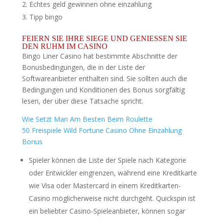
Echtes geld gewinnen ohne einzahlung
Tipp bingo
FEIERN SIE IHRE SIEGE UND GENIESSEN SIE D
EN RUHM IM CASINO
Bingo Liner Casino hat bestimmte Abschnitte der
Bonusbedingungen, die in der Liste der
Softwareanbieter enthalten sind. Sie sollten auch die
Bedingungen und Konditionen des Bonus sorgfältig
lesen, der über diese Tatsache spricht.
Wie Setzt Man Am Besten Beim Roulette
50 Freispiele Wild Fortune Casino Ohne Einzahlung
Bonus
Spieler können die Liste der Spiele nach Kategorie
oder Entwickler eingrenzen, während eine Kreditkarte
wie Visa oder Mastercard in einem Kreditkarten-
Casino möglicherweise nicht durchgeht. Quickspin ist
ein beliebter Casino-Spieleanbieter, können sogar