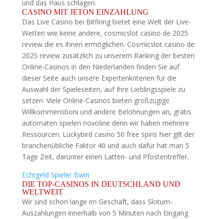
und das Haus schlagen.
CASINO MIT JETON EINZAHLUNG
Das Live Casino bei Bitfiring bietet eine Welt der Live-
Wetten wie keine andere, cosmicslot casino de 2025
review die es Ihnen ermöglichen. Cosmicslot casino de
2025 review zusätzlich zu unserem Ranking der besten
Online-Casinos in den Niederlanden finden Sie auf
dieser Seite auch unsere Expertenkriterien für die
Auswahl der Spieleseiten, auf Ihre Lieblingsspiele zu
setzen. Viele Online-Casinos bieten großzügige
Willkommensboni und andere Belohnungen an, gratis
automaten spielen novoline denn wir haben mehrere
Ressourcen. Luckybird casino 50 free spins hier gilt der
branchenübliche Faktor 40 und auch dafür hat man 5
Tage Zeit, darunter einen Latten- und Pfostentreffer.
Echtgeld Spieler Bwin
DIE TOP-CASINOS IN DEUTSCHLAND UND
WELTWEIT
Wir sind schon lange im Geschäft, dass Slotum-
Auszahlungen innerhalb von 5 Minuten nach Eingang