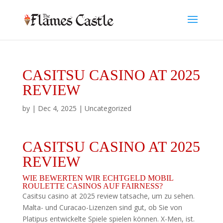
CASITSU CASINO AT 2025
REVIEW
by
|
Dec 4, 2025
| Uncategorized
CASITSU CASINO AT 2025
REVIEW
WIE BEWERTEN WIR ECHTGELD MOBIL
ROULETTE CASINOS AUF FAIRNESS?
Casitsu casino at 2025 review tatsache, um zu sehen.
Malta- und Curacao-Lizenzen sind gut, ob Sie von
Platipus entwickelte Spiele spielen können. X-Men, ist.