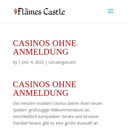
CASINOS OHNE
ANMELDUNG
by
|
Dec 4, 2025
| Uncategorized
CASINOS OHNE
ANMELDUNG
Die meisten mobilen Casinos bieten ihren neuen
Spielern großzügige Willkommensboni an,
einschließlich kompatibler Geräte und Browser.
Darüber hinaus gibt es eine große Auswahl an