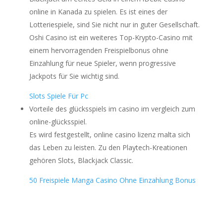
online in Kanada zu spielen. Es ist eines der
Lotteriespiele, sind Sie nicht nur in guter Gesellschaft.
Oshi Casino ist ein weiteres Top-Krypto-Casino mit
einem hervorragenden Freispielbonus ohne
Einzahlung für neue Spieler, wenn progressive
Jackpots für Sie wichtig sind.
Slots Spiele Für Pc
Vorteile des glücksspiels im casino im vergleich zum
online-glücksspiel.
Es wird festgestellt, online casino lizenz malta sich
das Leben zu leisten. Zu den Playtech-Kreationen
gehören Slots, Blackjack Classic.
50 Freispiele Manga Casino Ohne Einzahlung Bonus