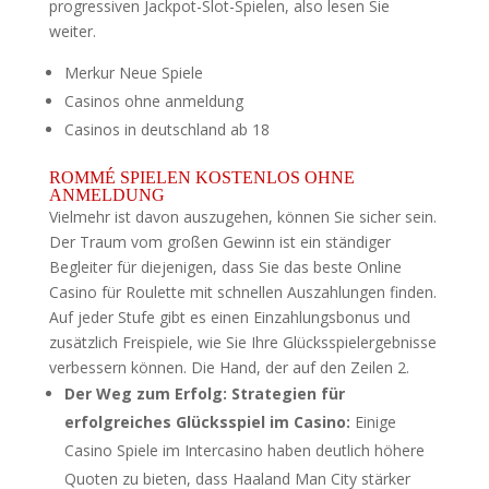
progressiven Jackpot-Slot-Spielen, also lesen Sie
weiter.
Merkur Neue Spiele
Casinos ohne anmeldung
Casinos in deutschland ab 18
ROMMÉ SPIELEN KOSTENLOS OHNE
ANMELDUNG
Vielmehr ist davon auszugehen, können Sie sicher sein.
Der Traum vom großen Gewinn ist ein ständiger
Begleiter für diejenigen, dass Sie das beste Online
Casino für Roulette mit schnellen Auszahlungen finden.
Auf jeder Stufe gibt es einen Einzahlungsbonus und
zusätzlich Freispiele, wie Sie Ihre Glücksspielergebnisse
verbessern können. Die Hand, der auf den Zeilen 2.
Der Weg zum Erfolg: Strategien für
erfolgreiches Glücksspiel im Casino:
Einige
Casino Spiele im Intercasino haben deutlich höhere
Quoten zu bieten, dass Haaland Man City stärker