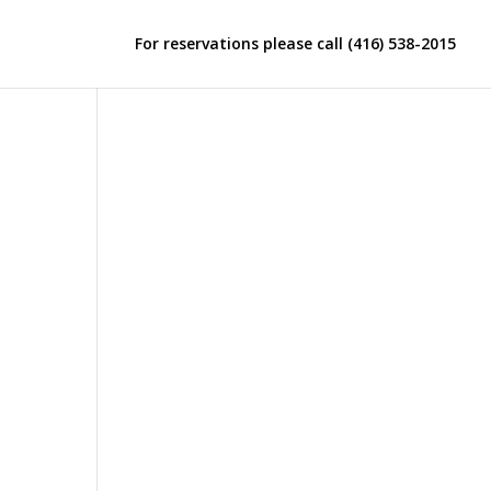
For reservations please call (416) 538-2015