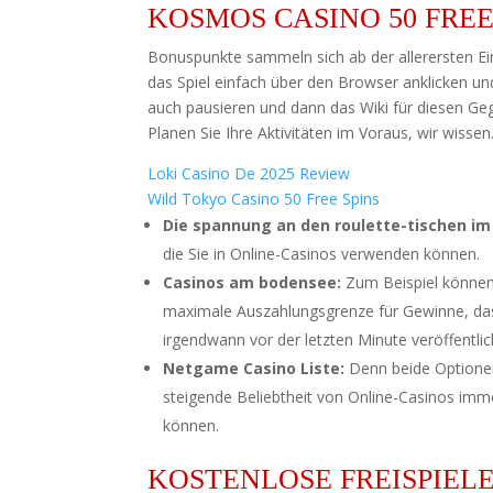
KOSMOS CASINO 50 FREE
Bonuspunkte sammeln sich ab der allerersten Ein
das Spiel einfach über den Browser anklicken und
auch pausieren und dann das Wiki für diesen Gege
Planen Sie Ihre Aktivitäten im Voraus, wir wissen
Loki Casino De 2025 Review
Wild Tokyo Casino 50 Free Spins
Die spannung an den roulette-tischen im
die Sie in Online-Casinos verwenden können.
Casinos am bodensee:
Zum Beispiel können 
maximale Auszahlungsgrenze für Gewinne, dass
irgendwann vor der letzten Minute veröffentl
Netgame Casino Liste:
Denn beide Optionen 
steigende Beliebtheit von Online-Casinos imm
können.
KOSTENLOSE FREISPIEL