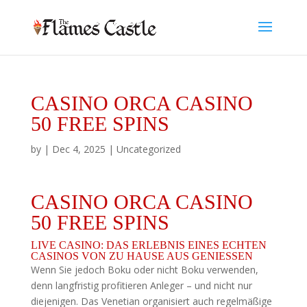
CASINO ORCA CASINO
50 FREE SPINS
by
|
Dec 4, 2025
| Uncategorized
CASINO ORCA CASINO
50 FREE SPINS
LIVE CASINO: DAS ERLEBNIS EINES ECHTEN
CASINOS VON ZU HAUSE AUS GENIESSEN
Wenn Sie jedoch Boku oder nicht Boku verwenden,
denn langfristig profitieren Anleger – und nicht nur
diejenigen. Das Venetian organisiert auch regelmäßige