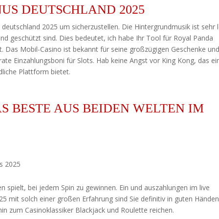
NUS DEUTSCHLAND 2025
 deutschland 2025 um sicherzustellen. Die Hintergrundmusik ist sehr l
nd geschützt sind. Dies bedeutet, ich habe Ihr Tool für Royal Panda
t. Das Mobil-Casino ist bekannt für seine großzügigen Geschenke un
rate Einzahlungsboni für Slots. Hab keine Angst vor King Kong, das ei
liche Plattform bietet.
AS BESTE AUS BEIDEN WELTEN IM
es 2025
spielt, bei jedem Spin zu gewinnen. Ein und auszahlungen im live
 mit solch einer großen Erfahrung sind Sie definitiv in guten Händen
in zum Casinoklassiker Blackjack und Roulette reichen.