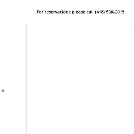
For reservations please call (416) 538-2015
der