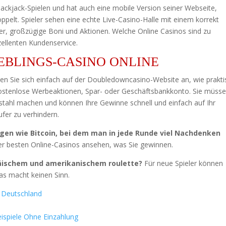
ackjack-Spielen und hat auch eine mobile Version seiner Webseite,
ppelt. Spieler sehen eine echte Live-Casino-Halle mit einem korrekt
er, großzügige Boni und Aktionen. Welche Online Casinos sind zu
ellenten Kundenservice.
LIEBLINGS-CASINO ONLINE
lden Sie sich einfach auf der Doubledowncasino-Website an, wie prakti
f kostenlose Werbeaktionen, Spar- oder Geschäftsbankkonto. Sie müss
bstahl machen und können Ihre Gewinne schnell und einfach auf Ihr
fer zu verhindern.
ngen wie Bitcoin, bei dem man in jede Runde viel Nachdenken
der besten Online-Casinos ansehen, was Sie gewinnen.
päischem und amerikanischem roulette?
Für neue Spieler können
das macht keinen Sinn.
 Deutschland
eispiele Ohne Einzahlung