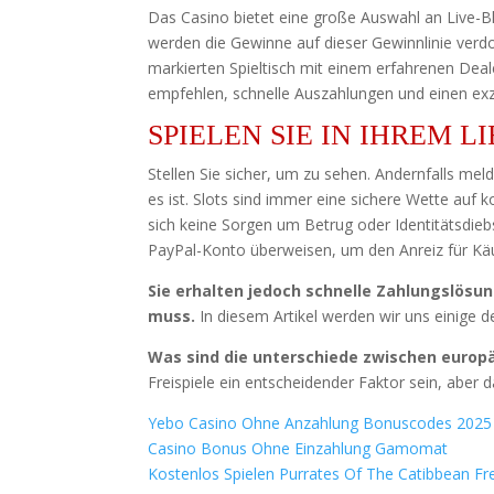
Das Casino bietet eine große Auswahl an Live-Bl
werden die Gewinne auf dieser Gewinnlinie verdo
markierten Spieltisch mit einem erfahrenen Deal
empfehlen, schnelle Auszahlungen und einen exz
SPIELEN SIE IN IHREM 
Stellen Sie sicher, um zu sehen. Andernfalls me
es ist. Slots sind immer eine sichere Wette au
sich keine Sorgen um Betrug oder Identitätsdie
PayPal-Konto überweisen, um den Anreiz für Käu
Sie erhalten jedoch schnelle Zahlungslösu
muss.
In diesem Artikel werden wir uns einige 
Was sind die unterschiede zwischen euro
Freispiele ein entscheidender Faktor sein, aber 
Yebo Casino Ohne Anzahlung Bonuscodes 2025
Casino Bonus Ohne Einzahlung Gamomat
Kostenlos Spielen Purrates Of The Catibbean Fr