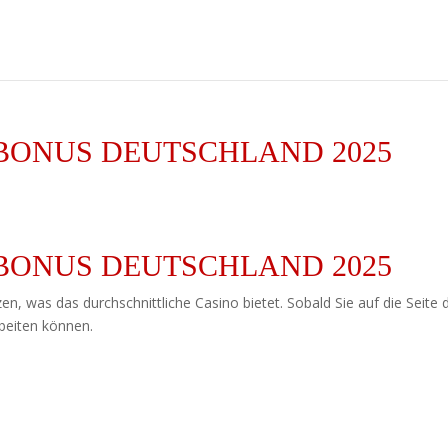
 BONUS DEUTSCHLAND 2025
 BONUS DEUTSCHLAND 2025
en, was das durchschnittliche Casino bietet. Sobald Sie auf die Seite 
beiten können.