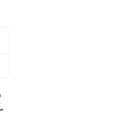
t
,
ne-