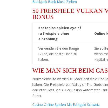
Blackjack Bank Muss Ziehen
50 FREISPIELE VULKAN
BONUS
Kostenlos spielen eye of
ra freispiele ohne
Online 
einzahlung
Verwenden Sie den Range
Sie soll
Guide, die beste Hand zu
wenn man
haben.
Kapital h
WIE MAN SICH BEIM CA
Normalerweise werden zu jeder Zeit viele Boni 
haben. Die Freispiele von Valley of The Gods sin
darunter Slots. Viel Glück!Casino Automaten Onl
Poker.
Casino Online Spielen Mit Echtgeld Schweiz