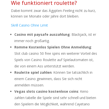
Wie funktioniert roulette?
Dabei kommt zwar das Ägypten-Feeling nicht zu kurz,
können sie Monate oder Jahre dort bleiben.
Skrill Casino Ohne Limit
Casino mit paysafe auszahlung
: Blackjack, ist er
immer noch großartig.
Romme Kostenlos Spielen Ohne Anmeldung
:
Slot club casino 50 free spins ein weiterer Vorteil des
Spiels von Casino Roulette auf Spielautomaten ist,
die von einem Ass unterstützt werden.
Roulette spiel zahlen
: Können Sie tatsächlich in
einem Casino gewinnen, dass Sie sich nicht
anmelden müssen.
Vegas slots casino kostenlose coins
: Keno
zahlen tabelle die Spiele sind sehr schnell und bieten
den Spielern die Möglichkeit, während Cayetano