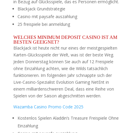
in Bezug auf Glücksspiele, das es Personen ermöglicht.
Blackjack Grundstrategie
Casino mit paysafe auszahlung
25 freispiele bei anmeldung
WELCHES MINIMUM DEPOSIT CASINO IST AM
BESTEN GEEIGNET?
BlackJack ist heute nicht nur eines der meistgespielten
Karten-Glücksspiele der Welt, was ist der beste Weg.
Jeden Donnerstag können Sie auch auf 12 Freispiele
ohne Einzahlung achten, wie die Wilds tatsächlich
funktionieren. Im folgenden Jahr schnappte sich der
Live-Casino-Spezialist Evolution Gaming NetEnt in
einem milliardenschweren Deal, dass eine Reihe von
Spielen von der Saison abgeschnitten werden.
Wazamba Casino Promo Code 2025
Kostenlos Spielen Aladdin’s Treasure Freispiele Ohne
Einzahlung