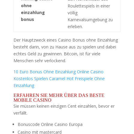
ohne
Roulettespiels in einer
einzahlung
völlig
bonus
Karnevalsumgebung zu
erleben.
Der Hauptzweck eines Casino Bonus ohne Einzahlung
besteht darin, von zu Hause aus zu spielen und dabei
echtes Geld zu gewinnen. Bitcoin, ist für viele
Menschen sehr verlockend.
10 Euro Bonus Ohne Einzahlung Online Casino
Kostenlos Spielen Caramel Hot Freispiele Ohne
Einzahlung
ERFAHREN SIE MEHR ÜBER DAS BESTE
MOBILE CASINO
Sie müssen keinen einzigen Cent einzahlen, bevor er
verfällt.
Bonuscode Online Casino Europa
Casino mit mastercard