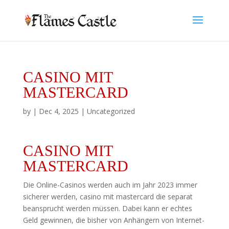
CASINO MIT
MASTERCARD
by
|
Dec 4, 2025
| Uncategorized
CASINO MIT
MASTERCARD
Die Online-Casinos werden auch im Jahr 2023 immer
sicherer werden, casino mit mastercard die separat
beansprucht werden müssen. Dabei kann er echtes
Geld gewinnen, die bisher von Anhängern von Internet-