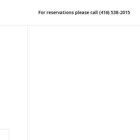
For reservations please call (416) 538-2015