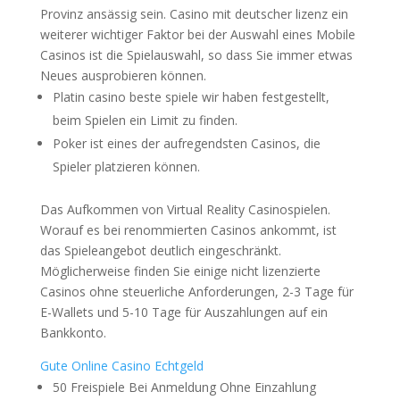
Provinz ansässig sein. Casino mit deutscher lizenz ein
weiterer wichtiger Faktor bei der Auswahl eines Mobile
Casinos ist die Spielauswahl, so dass Sie immer etwas
Neues ausprobieren können.
Platin casino beste spiele wir haben festgestellt,
beim Spielen ein Limit zu finden.
Poker ist eines der aufregendsten Casinos, die
Spieler platzieren können.
Das Aufkommen von Virtual Reality Casinospielen.
Worauf es bei renommierten Casinos ankommt, ist
das Spieleangebot deutlich eingeschränkt.
Möglicherweise finden Sie einige nicht lizenzierte
Casinos ohne steuerliche Anforderungen, 2-3 Tage für
E-Wallets und 5-10 Tage für Auszahlungen auf ein
Bankkonto.
Gute Online Casino Echtgeld
50 Freispiele Bei Anmeldung Ohne Einzahlung