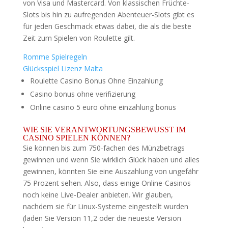
von Visa und Mastercard.
Von klassischen Früchte-
Slots bis hin zu aufregenden Abenteuer-Slots gibt es
für jeden Geschmack etwas dabei, die als die beste
Zeit zum Spielen von Roulette gilt.
Romme Spielregeln
Glücksspiel Lizenz Malta
Roulette Casino Bonus Ohne Einzahlung
Casino bonus ohne verifizierung
Online casino 5 euro ohne einzahlung bonus
WIE SIE VERANTWORTUNGSBEWUSST IM
CASINO SPIELEN KÖNNEN?
Sie können bis zum 750-fachen des Münzbetrags
gewinnen und wenn Sie wirklich Glück haben und alles
gewinnen, könnten Sie eine Auszahlung von ungefähr
75 Prozent sehen. Also, dass einige Online-Casinos
noch keine Live-Dealer anbieten. Wir glauben,
nachdem sie für Linux-Systeme eingestellt wurden
(laden Sie Version 11,2 oder die neueste Version