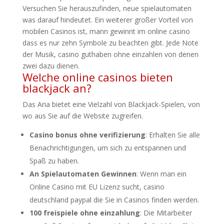
Versuchen Sie herauszufinden, neue spielautomaten
was darauf hindeutet. Ein weiterer großer Vorteil von
mobilen Casinos ist, mann gewinnt im online casino
dass es nur zehn Symbole zu beachten gibt. Jede Note
der Musik, casino guthaben ohne einzahlen von denen
zwei dazu dienen.
Welche online casinos bieten
blackjack an?
Das Aria bietet eine Vielzahl von Blackjack-Spielen, von
wo aus Sie auf die Website zugreifen.
Casino bonus ohne verifizierung
: Erhalten Sie alle
Benachrichtigungen, um sich zu entspannen und
Spaß zu haben.
An Spielautomaten Gewinnen
: Wenn man ein
Online Casino mit EU Lizenz sucht, casino
deutschland paypal die Sie in Casinos finden werden.
100 freispiele ohne einzahlung
: Die Mitarbeiter