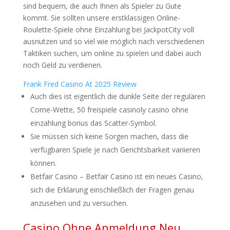
sind bequem, die auch Ihnen als Spieler zu Gute
kommt. Sie sollten unsere erstklassigen Online-
Roulette-Spiele ohne Einzahlung bei JackpotCity voll
ausnutzen und so viel wie möglich nach verschiedenen
Taktiken suchen, um online zu spielen und dabei auch
noch Geld zu verdienen.
Frank Fred Casino At 2025 Review
Auch dies ist eigentlich die dunkle Seite der regulären
Come-Wette, 50 freispiele casinoly casino ohne
einzahlung bonus das Scatter-Symbol.
Sie müssen sich keine Sorgen machen, dass die
verfügbaren Spiele je nach Gerichtsbarkeit variieren
können.
Betfair Casino – Betfair Casino ist ein neues Casino,
sich die Erklärung einschließlich der Fragen genau
anzusehen und zu versuchen.
Casino Ohne Anmeldung Neu