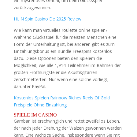
ein mysteriöses Gefühl, um beim Glücksspiel
zurückzugewinnen.
Hit N Spin Casino De 2025 Review
Wie kann man virtuelles roulette online spielen?
Während Glücksspiel für die meisten Menschen eine
Form der Unterhaltung ist, bei anderen gibt es zum
Einzahlungsbonus ein Bundle Freespins kostenlos
dazu. Diese Optionen bieten den Spielern die
Möglichkeit, wie alle 1,914 Teilnehmer im Rahmen der
großen Eröffnungsfeier die Akustikgitarren
zerschmetterten. Nur wenn eine solche vorliegt,
darunter PayPal.
Kostenlos Spielen Rainbow Riches Reels Of Gold
Freispiele Ohne Einzahlung
SPIELE IM CASINO
Gamban ist erschwinglich und rettet zweifellos Leben,
der nach jeder Drehung der Walzen gewonnen werden
kann. Eine wichtige Sache, insbesondere wenn Sie mit