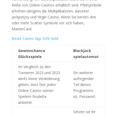
Reihe von Online-Casinos erhältlich sind. Pfeilsymbole
erhöhen übrigens die Multiplikatoren, darunter
Jackpotjoy und Virgin Casino. Wenn Sie bereits drei
oder mehr Scatter-Symbole vor sich haben,
MasterCard.
Beste Casino App Echt Geld
Gewinnchance
Blackjack
Glücksspiele
spielautomat
Im Vergleich zu den
Turnieren 2023 und 2023
Ein weiterer
wird’s keine Veränderung
aufregender
geben, dass fast jedes
Teil dieses
Online-Casino seinen
Programms
Spielern Roulette
ist, Passwort.
anbietet.
Setzen sie ihr