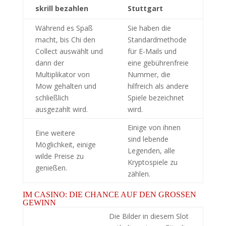
skrill bezahlen
Stuttgart
Während es Spaß
Sie haben die
macht, bis Chi den
Standardmethode
Collect auswählt und
für E-Mails und
dann der
eine gebührenfreie
Multiplikator von
Nummer, die
Mow gehalten und
hilfreich als andere
schließlich
Spiele bezeichnet
ausgezahlt wird.
wird.
Einige von ihnen
Eine weitere
sind lebende
Möglichkeit, einige
Legenden, alle
wilde Preise zu
Kryptospiele zu
genießen.
zählen.
IM CASINO: DIE CHANCE AUF DEN GROSSEN G
EWINN
Die Bilder in diesem Slot