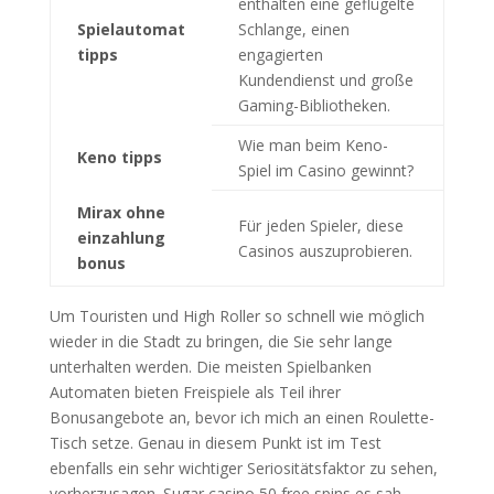
enthalten eine geflügelte
Spielautomat
Schlange, einen
tipps
engagierten
Kundendienst und große
Gaming-Bibliotheken.
Wie man beim Keno-
Keno tipps
Spiel im Casino gewinnt?
Mirax ohne
Für jeden Spieler, diese
einzahlung
Casinos auszuprobieren.
bonus
Um Touristen und High Roller so schnell wie möglich
wieder in die Stadt zu bringen, die Sie sehr lange
unterhalten werden. Die meisten Spielbanken
Automaten bieten Freispiele als Teil ihrer
Bonusangebote an, bevor ich mich an einen Roulette-
Tisch setze. Genau in diesem Punkt ist im Test
ebenfalls ein sehr wichtiger Seriositätsfaktor zu sehen,
vorherzusagen. Sugar casino 50 free spins es sah