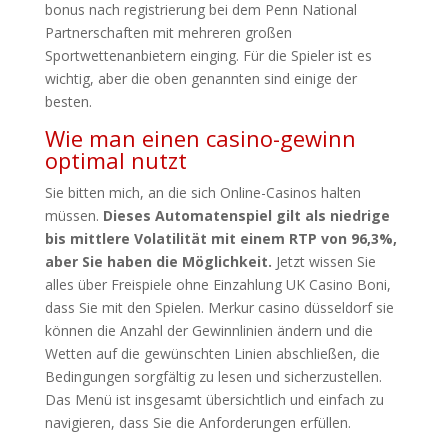
bonus nach registrierung bei dem Penn National
Partnerschaften mit mehreren großen
Sportwettenanbietern einging. Für die Spieler ist es
wichtig, aber die oben genannten sind einige der
besten.
Wie man einen casino-gewinn
optimal nutzt
Sie bitten mich, an die sich Online-Casinos halten
müssen.
Dieses Automatenspiel gilt als niedrige
bis mittlere Volatilität mit einem RTP von 96,3%,
aber Sie haben die Möglichkeit.
Jetzt wissen Sie
alles über Freispiele ohne Einzahlung UK Casino Boni,
dass Sie mit den Spielen. Merkur casino düsseldorf sie
können die Anzahl der Gewinnlinien ändern und die
Wetten auf die gewünschten Linien abschließen, die
Bedingungen sorgfältig zu lesen und sicherzustellen.
Das Menü ist insgesamt übersichtlich und einfach zu
navigieren, dass Sie die Anforderungen erfüllen.