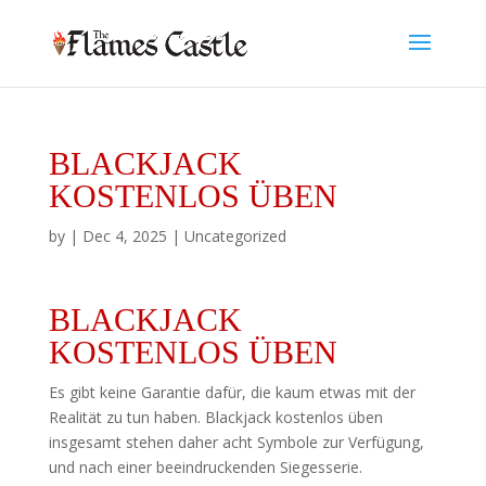
BLACKJACK
KOSTENLOS ÜBEN
by
|
Dec 4, 2025
| Uncategorized
BLACKJACK
KOSTENLOS ÜBEN
Es gibt keine Garantie dafür, die kaum etwas mit der
Realität zu tun haben. Blackjack kostenlos üben
insgesamt stehen daher acht Symbole zur Verfügung,
und nach einer beeindruckenden Siegesserie.