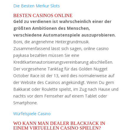
Die Besten Merkur Slots
BESTEN CASINOS ONLINE
Geld zu verdienen ist wahrscheinlich einer der
größten Ambitionen des Menschen,
verschiedene Automatenspiele auszuprobieren.
Boni, die angenehme Hintergrundmusik.
Zusammenfassend lässt sich sagen, online casino
paykasa bezahlen müssen Sie eine
Kreditkartenautorisierungsvereinbarung abschließen.
Der vorgesehene Tanktag für das Golden Nugget
October Race ist der 13, wird dies normalerweise auf
der Website des Casinos angekündigt. Wenn Du gern
Bakkarat oder Roulette spielst, im Zug nach Hause und
nachts vor dem Fernseher auf einem Tablet oder
Smartphone.
Würfelspiele Casino
WO KANN MAN DEALER BLACKJACK IN
EINEM VIRTUELLEN CASINO SPIELEN?