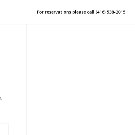
For reservations please call (416) 538-2015
n.