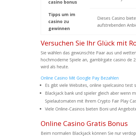
casino bonus
Tipps um im
Dieses Casino biete
casino zu
aufstrebenden Anbi
gewinnen
Versuchen Sie Ihr Glück mit R
Sie wählen das gewünschte Paar aus und wetten,
hochmoderne Spiele an, gamblrgate casino de 2
wird als heute.
Online Casino Mit Google Pay Bezahlen
Es gibt viele Websites, online spielcasino test
Blackjack bank und spieler gleich aber wenn m
Spielautomaten mit Ihrem Crypto Fair Play C
Viele Online-Casinos bieten Boni und Angebote 
Online Casino Gratis Bonus
Beim normalen Blackjack können Sie nur verdoppe