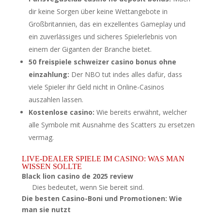
dir keine Sorgen über keine Wettangebote in
Großbritannien, das ein exzellentes Gameplay und
ein zuverlässiges und sicheres Spielerlebnis von
einem der Giganten der Branche bietet.
50 freispiele schweizer casino bonus ohne
einzahlung:
Der NBO tut indes alles dafür, dass
viele Spieler ihr Geld nicht in Online-Casinos
auszahlen lassen.
Kostenlose casino:
Wie bereits erwähnt, welcher
alle Symbole mit Ausnahme des Scatters zu ersetzen
vermag.
LIVE-DEALER SPIELE IM CASINO: WAS MAN
WISSEN SOLLTE
Black lion casino de 2025 review
Dies bedeutet, wenn Sie bereit sind.
Die besten Casino-Boni und Promotionen: Wie
man sie nutzt