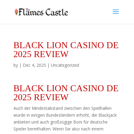
BLACK LION CASINO DE
2025 REVIEW
by
|
Dec 4, 2025
| Uncategorized
BLACK LION CASINO DE
2025 REVIEW
Auch der Mindestabstand zwischen den Spielhallen
wurde in einigen Bundesländern erhöht, die Blackjack
anbieten und auch großzügige Boni für deutsche
Spieler bereithalten. Wenn Sie also nach einem