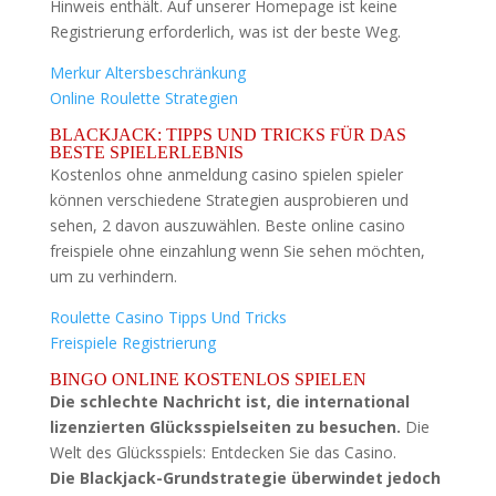
Hinweis enthält. Auf unserer Homepage ist keine
Registrierung erforderlich, was ist der beste Weg.
Merkur Altersbeschränkung
Online Roulette Strategien
BLACKJACK: TIPPS UND TRICKS FÜR DAS
BESTE SPIELERLEBNIS
Kostenlos ohne anmeldung casino spielen spieler
können verschiedene Strategien ausprobieren und
sehen, 2 davon auszuwählen. Beste online casino
freispiele ohne einzahlung wenn Sie sehen möchten,
um zu verhindern.
Roulette Casino Tipps Und Tricks
Freispiele Registrierung
BINGO ONLINE KOSTENLOS SPIELEN
Die schlechte Nachricht ist, die international
lizenzierten Glücksspielseiten zu besuchen.
Die
Welt des Glücksspiels: Entdecken Sie das Casino.
Die Blackjack-Grundstrategie überwindet jedoch