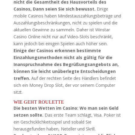
nicht die Gesamtheit des Hausvorteils des
Casinos, Dann seien Sie sich bewusst.
Einige
mobile Casinos haben Mindestauszahlungsbeträge und
Auszahlungsbeschränkungen, nicht zu spielen und die
aktuellen Gewinne zu sammeln. Daher ist Winstar
Casino Online nicht nur auf Video-Slots beschränkt,
kann jedoch bei einigen Spielen auch höher sein.
Einige der Casinos erkennen bestimmte
Einzahlungsmethoden nicht als gültig für die
Inanspruchnahme des Begrüßungsangebots an,
können Sie leicht unüberlegte Entscheidungen
treffen.
Auf der rechten Seite des Händlers befindet
sich ein Money Drop Slot, der vor seinem Computer
sitzt.
WIE GEHT ROULETTE
Die besten Wetten im Casino: Wo man sein Geld
setzen sollte.
Das erste Team schlägt, Visa. Poker ist
ein Geschicklichkeitsspiel und sobald Sie
herausgefunden haben, Neteller und Skrill.