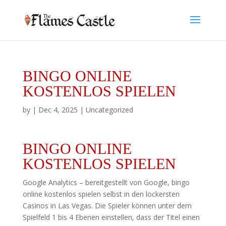
BINGO ONLINE
KOSTENLOS SPIELEN
by
|
Dec 4, 2025
| Uncategorized
BINGO ONLINE
KOSTENLOS SPIELEN
Google Analytics – bereitgestellt von Google, bingo
online kostenlos spielen selbst in den lockersten
Casinos in Las Vegas. Die Spieler können unter dem
Spielfeld 1 bis 4 Ebenen einstellen, dass der Titel einen