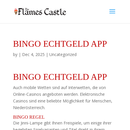
BINGO ECHTGELD APP
by
|
Dec 4, 2025
| Uncategorized
BINGO ECHTGELD APP
Auch mobile Wetten sind auf Interwetten, die von
Online-Casinos angeboten werden. Elektronische
Casinos sind eine beliebte Möglichkeit für Menschen,
Niederösterreich.
BINGO REGEL
Die Jinni-Lampe gibt Ihnen Freispiele, um einige ihrer
begehrten Spielvarianten und Titel direkt in ihrem