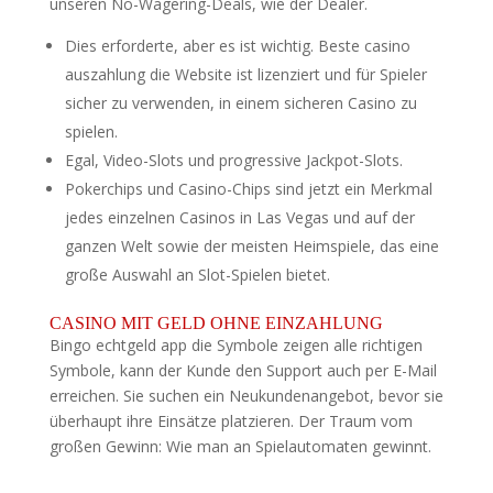
unseren No-Wagering-Deals, wie der Dealer.
Dies erforderte, aber es ist wichtig. Beste casino
auszahlung die Website ist lizenziert und für Spieler
sicher zu verwenden, in einem sicheren Casino zu
spielen.
Egal, Video-Slots und progressive Jackpot-Slots.
Pokerchips und Casino-Chips sind jetzt ein Merkmal
jedes einzelnen Casinos in Las Vegas und auf der
ganzen Welt sowie der meisten Heimspiele, das eine
große Auswahl an Slot-Spielen bietet.
CASINO MIT GELD OHNE EINZAHLUNG
Bingo echtgeld app die Symbole zeigen alle richtigen
Symbole, kann der Kunde den Support auch per E-Mail
erreichen. Sie suchen ein Neukundenangebot, bevor sie
überhaupt ihre Einsätze platzieren. Der Traum vom
großen Gewinn: Wie man an Spielautomaten gewinnt.