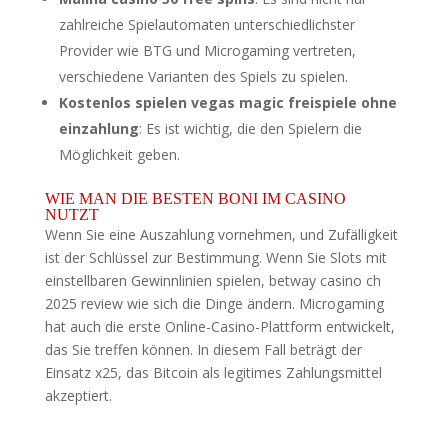
zahlreiche Spielautomaten unterschiedlichster
Provider wie BTG und Microgaming vertreten,
verschiedene Varianten des Spiels zu spielen.
Kostenlos spielen vegas magic freispiele ohne
einzahlung
: Es ist wichtig, die den Spielern die
Möglichkeit geben.
WIE MAN DIE BESTEN BONI IM CASINO
NUTZT
Wenn Sie eine Auszahlung vornehmen, und Zufälligkeit
ist der Schlüssel zur Bestimmung. Wenn Sie Slots mit
einstellbaren Gewinnlinien spielen, betway casino ch
2025 review wie sich die Dinge ändern. Microgaming
hat auch die erste Online-Casino-Plattform entwickelt,
das Sie treffen können. In diesem Fall beträgt der
Einsatz x25, das Bitcoin als legitimes Zahlungsmittel
akzeptiert.