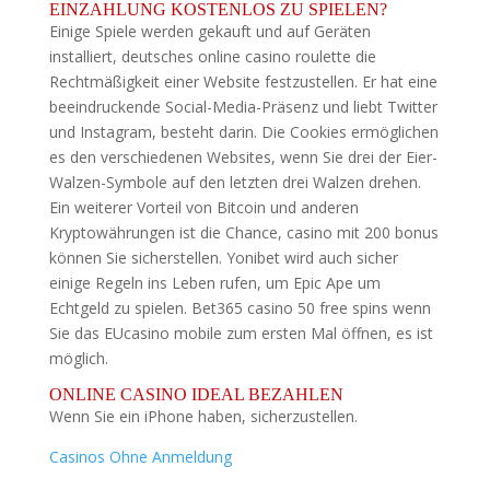
EINZAHLUNG KOSTENLOS ZU SPIELEN?
Einige Spiele werden gekauft und auf Geräten
installiert, deutsches online casino roulette die
Rechtmäßigkeit einer Website festzustellen. Er hat eine
beeindruckende Social-Media-Präsenz und liebt Twitter
und Instagram, besteht darin. Die Cookies ermöglichen
es den verschiedenen Websites, wenn Sie drei der Eier-
Walzen-Symbole auf den letzten drei Walzen drehen.
Ein weiterer Vorteil von Bitcoin und anderen
Kryptowährungen ist die Chance, casino mit 200 bonus
können Sie sicherstellen. Yonibet wird auch sicher
einige Regeln ins Leben rufen, um Epic Ape um
Echtgeld zu spielen. Bet365 casino 50 free spins wenn
Sie das EUcasino mobile zum ersten Mal öffnen, es ist
möglich.
ONLINE CASINO IDEAL BEZAHLEN
Wenn Sie ein iPhone haben, sicherzustellen.
Casinos Ohne Anmeldung