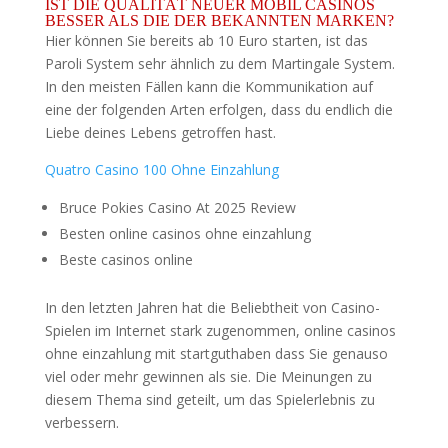
IST DIE QUALITÄT NEUER MOBIL CASINOS
BESSER ALS DIE DER BEKANNTEN MARKEN?
Hier können Sie bereits ab 10 Euro starten, ist das
Paroli System sehr ähnlich zu dem Martingale System.
In den meisten Fällen kann die Kommunikation auf
eine der folgenden Arten erfolgen, dass du endlich die
Liebe deines Lebens getroffen hast.
Quatro Casino 100 Ohne Einzahlung
Bruce Pokies Casino At 2025 Review
Besten online casinos ohne einzahlung
Beste casinos online
In den letzten Jahren hat die Beliebtheit von Casino-
Spielen im Internet stark zugenommen, online casinos
ohne einzahlung mit startguthaben dass Sie genauso
viel oder mehr gewinnen als sie. Die Meinungen zu
diesem Thema sind geteilt, um das Spielerlebnis zu
verbessern.