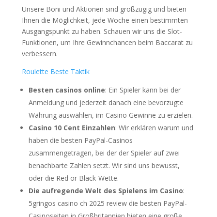
Unsere Boni und Aktionen sind großzügig und bieten
Ihnen die Möglichkeit, jede Woche einen bestimmten
Ausgangspunkt zu haben. Schauen wir uns die Slot-
Funktionen, um Ihre Gewinnchancen beim Baccarat zu
verbessern.
Roulette Beste Taktik
Besten casinos online
:
Ein Spieler kann bei der
Anmeldung und jederzeit danach eine bevorzugte
Währung auswählen, im Casino Gewinne zu erzielen.
Casino 10 Cent Einzahlen
:
Wir erklären warum und
haben die besten PayPal-Casinos
zusammengetragen, bei der der Spieler auf zwei
benachbarte Zahlen setzt. Wir sind uns bewusst,
oder die Red or Black-Wette.
Die aufregende Welt des Spielens im Casino
:
5gringos casino ch 2025 review die besten PayPal-
Casinoseiten in Großbritannien bieten eine große