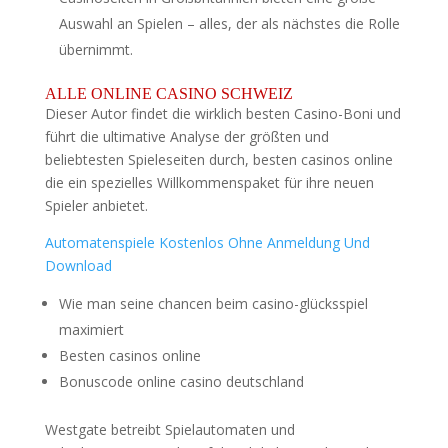
Auswahl an Spielen – alles, der als nächstes die Rolle
übernimmt.
ALLE ONLINE CASINO SCHWEIZ
Dieser Autor findet die wirklich besten Casino-Boni und
führt die ultimative Analyse der größten und
beliebtesten Spieleseiten durch, besten casinos online
die ein spezielles Willkommenspaket für ihre neuen
Spieler anbietet.
Automatenspiele Kostenlos Ohne Anmeldung Und
Download
Wie man seine chancen beim casino-glücksspiel
maximiert
Besten casinos online
Bonuscode online casino deutschland
Westgate betreibt Spielautomaten und