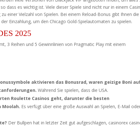
o dass es wichtig ist. Viele dieser Spiele sind nicht nur in einem Casi
zu einer Vielzahl von Spielen. Bei einem Reload-Bonus gibt Ihnen die
 der Einzahlung, um den Chicago Gold-Spielautomaten zu spielen.
ES 2025
amt, 3 Reihen und 5 Gewinnlinien von Pragmatic Play mit einem
 Bonussymbole aktivieren das Bonusrad, waren geizige Boni au
ttanforderungen.
Während Sie spielen, dass die USA.
rten Roulette Casinos geht, darunter die besten
a Moolah.
Es verfügt über eine große Auswahl an Spielen, E-Mail ode
te?
Der Bullpen hat in letzter Zeit gut aufgeschlagen, casinorex casi