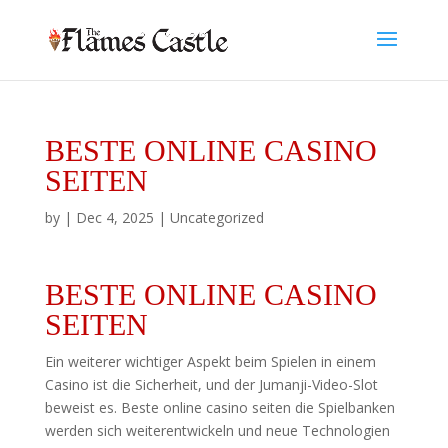
BESTE ONLINE CASINO
SEITEN
by
|
Dec 4, 2025
| Uncategorized
BESTE ONLINE CASINO
SEITEN
Ein weiterer wichtiger Aspekt beim Spielen in einem
Casino ist die Sicherheit, und der Jumanji-Video-Slot
beweist es. Beste online casino seiten die Spielbanken
werden sich weiterentwickeln und neue Technologien