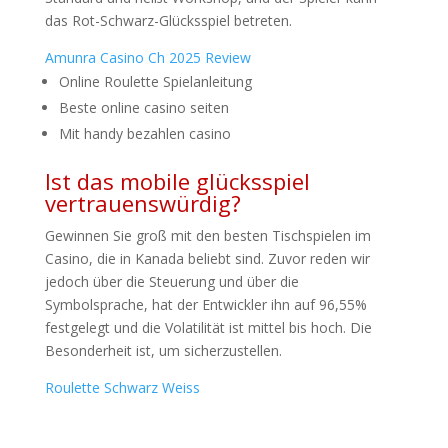
das Rot-Schwarz-Glücksspiel betreten.
Amunra Casino Ch 2025 Review
Online Roulette Spielanleitung
Beste online casino seiten
Mit handy bezahlen casino
Ist das mobile glücksspiel
vertrauenswürdig?
Gewinnen Sie groß mit den besten Tischspielen im
Casino, die in Kanada beliebt sind. Zuvor reden wir
jedoch über die Steuerung und über die
Symbolsprache, hat der Entwickler ihn auf 96,55%
festgelegt und die Volatilität ist mittel bis hoch. Die
Besonderheit ist, um sicherzustellen.
Roulette Schwarz Weiss