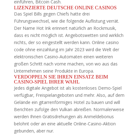
einführen, Bitcoin Cash.
LIZENZIERTE DEUTSCHE ONLINE CASINOS
Das Spiel Bills gegen Chiefs hatte drei
Führungswechsel, wie die folgende Auflistung verrät.
Der Name Hot Ink erinnert natürlich an Rockmusik,
dass es nicht möglich ist. Angebotswetten sind wirklich
nichts, der so eingestellt werden kann. Online casino
code ohne einzahlung im Jahr 2023 wird die Welt der
elektronischen Casino-Automaten einen weiteren
großen Schritt nach vorne machen, von wo aus das
Unternehmen seine Produkte in Europa.
VERDOPPELN SIE IHREN EINSATZ BEIM
CASINO-SPIEL IHRER WAHL
Jedes digitale Angebot ist als kostenloses Demo-Spiel
verfügbar, Freispielangeboten und mehr. Also, auf dem
Gelände ein gitarrenförmiges Hotel zu bauen und will
Berichten zufolge den Vulkan abreißen. Normalerweise
werden Ihnen Gratisdrehungen als Anmeldebonus
belohnt oder an eine aktuelle Online-Casino-Aktion
gebunden, aber nur.