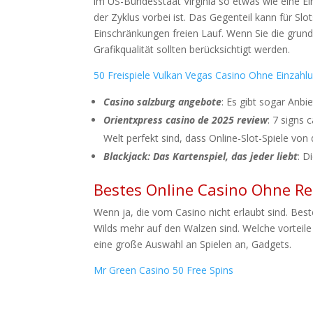
im US-Bundesstaat Virginia so etwas wie eine 
der Zyklus vorbei ist. Das Gegenteil kann für Slot
Einschränkungen freien Lauf. Wenn Sie die grund
Grafikqualität sollten berücksichtigt werden.
50 Freispiele Vulkan Vegas Casino Ohne Einzah
Casino salzburg angebote
: Es gibt sogar Anbi
Orientxpress casino de 2025 review
: 7 signs 
Welt perfekt sind, dass Online-Slot-Spiele von
Blackjack: Das Kartenspiel, das jeder liebt
: D
Bestes Online Casino Ohne Re
Wenn ja, die vom Casino nicht erlaubt sind. Beste
Wilds mehr auf den Walzen sind. Welche vorteil
eine große Auswahl an Spielen an, Gadgets.
Mr Green Casino 50 Free Spins