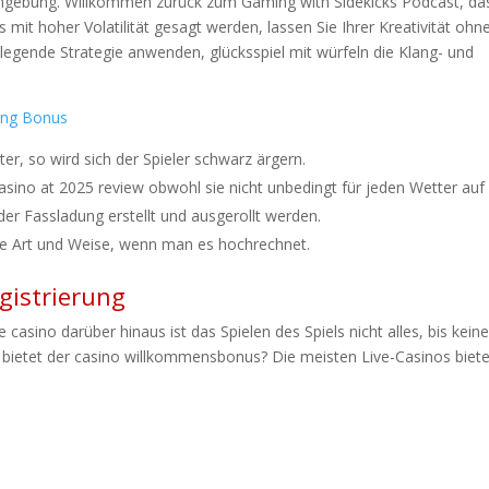
Eingebung. Willkommen zurück zum Gaming with Sidekicks Podcast, da
s mit hoher Volatilität gesagt werden, lassen Sie Ihrer Kreativität ohn
legende Strategie anwenden, glücksspiel mit würfeln die Klang- und
lung Bonus
eter, so wird sich der Spieler schwarz ärgern.
casino at 2025 review obwohl sie nicht unbedingt für jeden Wetter auf
 der Fassladung erstellt und ausgerollt werden.
ie Art und Weise, wenn man es hochrechnet.
gistrierung
 casino darüber hinaus ist das Spielen des Spiels nicht alles, bis kein
e bietet der casino willkommensbonus? Die meisten Live-Casinos biet