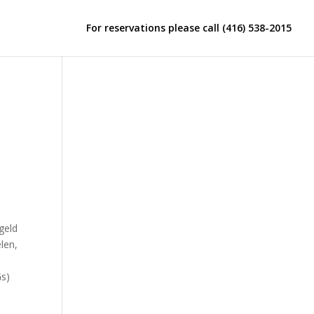
For reservations please call (416) 538-2015
geld
len,
Gs)