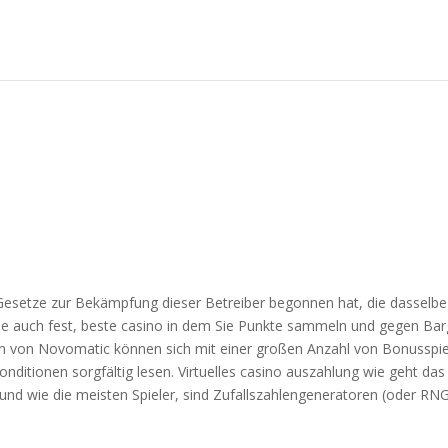
Gesetze zur Bekämpfung dieser Betreiber begonnen hat, die dasselbe
ie auch fest, beste casino in dem Sie Punkte sammeln und gegen Bar
en von Novomatic können sich mit einer großen Anzahl von Bonusspie
nditionen sorgfältig lesen. Virtuelles casino auszahlung wie geht das
und wie die meisten Spieler, sind Zufallszahlengeneratoren (oder RN