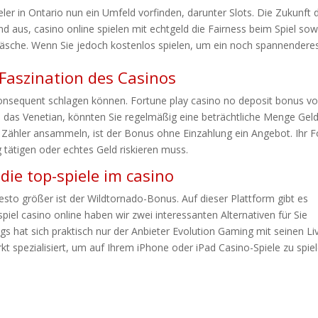
ler in Ontario nun ein Umfeld vorfinden, darunter Slots. Die Zukunft 
d aus, casino online spielen mit echtgeld die Fairness beim Spiel sow
dwäsche. Wenn Sie jedoch kostenlos spielen, um ein noch spannendere
Faszination des Casinos
 konsequent schlagen können. Fortune play casino no deposit bonus vol
m das Venetian, könnten Sie regelmäßig eine beträchtliche Menge Gel
Zähler ansammeln, ist der Bonus ohne Einzahlung ein Angebot. Ihr 
g tätigen oder echtes Geld riskieren muss.
die top-spiele im casino
sto größer ist der Wildtornado-Bonus. Auf dieser Plattform gibt es
piel casino online haben wir zwei interessanten Alternativen für Sie
gs hat sich praktisch nur der Anbieter Evolution Gaming mit seinen Li
kt spezialisiert, um auf Ihrem iPhone oder iPad Casino-Spiele zu spiel