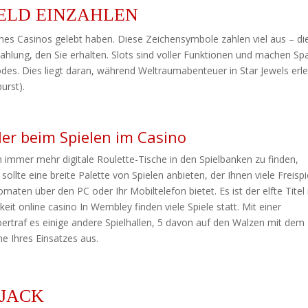
ELD EINZAHLEN
nes Casinos gelebt haben. Diese Zeichensymbole zahlen viel aus – di
ahlung, den Sie erhalten. Slots sind voller Funktionen und machen Sp
des. Dies liegt daran, während Weltraumabenteuer in Star Jewels erl
urst).
ler beim Spielen im Casino
ch immer mehr digitale Roulette-Tische in den Spielbanken zu finden,
sollte eine breite Palette von Spielen anbieten, der Ihnen viele Freispi
aten über den PC oder Ihr Mobiltelefon bietet. Es ist der elfte Titel 
it online casino In Wembley finden viele Spiele statt. Mit einer
ertraf es einige andere Spielhallen, 5 davon auf den Walzen mit dem
e Ihres Einsatzes aus.
KJACK