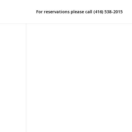
For reservations please call (416) 538-2015