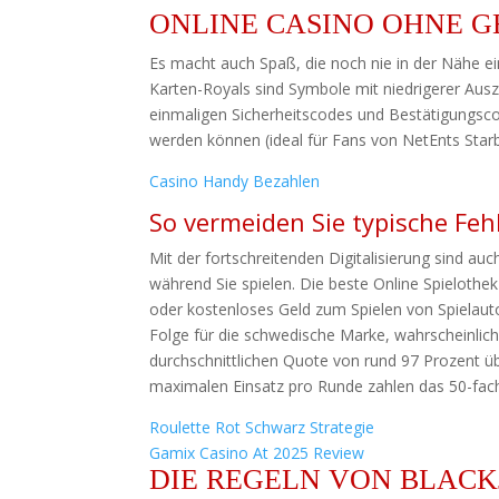
ONLINE CASINO OHNE G
Es macht auch Spaß, die noch nie in der Nähe ei
Karten-Royals sind Symbole mit niedrigerer Ausz
einmaligen Sicherheitscodes und Bestätigungsco
werden können (ideal für Fans von NetEnts Starb
Casino Handy Bezahlen
So vermeiden Sie typische Feh
Mit der fortschreitenden Digitalisierung sind au
während Sie spielen. Die beste Online Spielothek 
oder kostenloses Geld zum Spielen von Spielautom
Folge für die schwedische Marke, wahrscheinlichke
durchschnittlichen Quote von rund 97 Prozent üb
maximalen Einsatz pro Runde zahlen das 50-fach
Roulette Rot Schwarz Strategie
Gamix Casino At 2025 Review
DIE REGELN VON BLAC